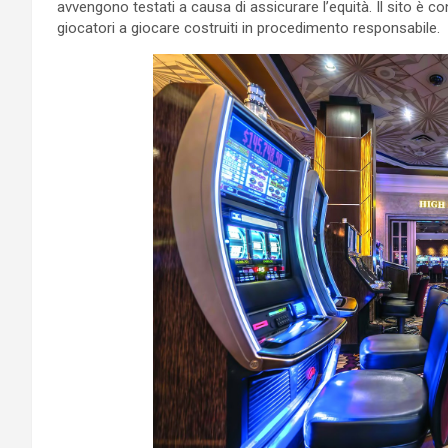
avvengono testati a causa di assicurare l’equità. Il sito è co
giocatori a giocare costruiti in procedimento responsabile.