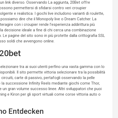
 un link diverso. Osservando La aggiunta, 20Bet offre
 possono permettersi di sfidarsi contro veri croupier
te e realistica. I giochi live includono varianti di roulette,
e possiamo dire che il Monopoly live o Dream Catcher. La
interagire con i croupier rende l’esperienza addirittura più
la decisione ideale a fine di chi cerca una combinazione
ò. Le pagine del sito sono in più protette dalla crittografia SSL
cesso soldi che avvengono online.
20bet
lezionare tra ai suoi utenti perfino una vasta gamma con lo
ibili. Il sito permette vittoria selezionare tra la possibilità
circuiti, carte di passivo, pertafogli osservando la pelle
c’è la successione Infinity Reels mediante giochi come Thor,
 un gran volume successo linee. Altri sviluppatori che puoi
g e Kiron per gli sport virtuali come corse vittoria auto o
ino Entdecken