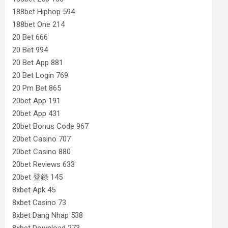
188bet Hiphop 594
188bet One 214
20 Bet 666
20 Bet 994
20 Bet App 881
20 Bet Login 769
20 Pm Bet 865
20bet App 191
20bet App 431
20bet Bonus Code 967
20bet Casino 707
20bet Casino 880
20bet Reviews 633
20bet 登録 145
8xbet Apk 45
8xbet Casino 73
8xbet Dang Nhap 538