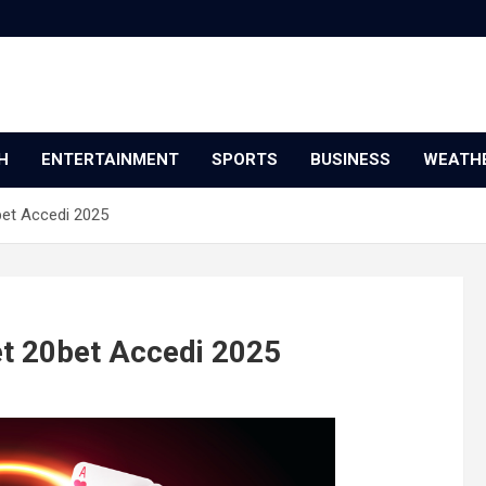
H
ENTERTAINMENT
SPORTS
BUSINESS
WEATH
et Accedi 2025
 20bet Accedi 2025