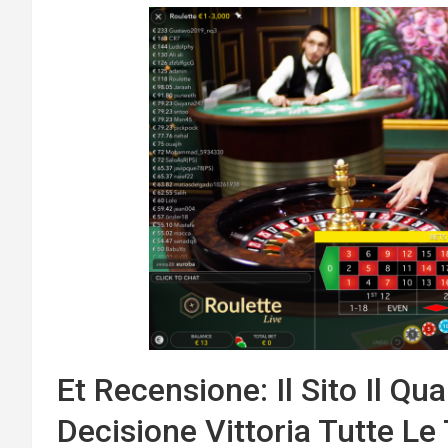
Et Recensione: Il Sito Il Q
Decisione Vittoria Tutte Le