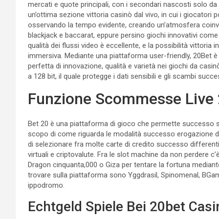
mercati e quote principali, con i secondari nascosti solo da
un’ottima sezione vittoria casinò dal vivo, in cui i giocatori
osservando la tempo evidente, creando un’atmosfera coinvolgen
blackjack e baccarat, eppure persino giochi innovativi com
qualità dei flussi video è eccellente, e la possibilità vittoria 
immersiva. Mediante una piattaforma user-friendly, 20Bet è 
perfetta di innovazione, qualità e varietà nei giochi da casin
a 128 bit, il quale protegge i dati sensibili e gli scambi suc
Funzione Scommesse Live 
Bet 20 è una piattaforma di gioco che permette successo se
scopo di come riguarda le modalità successo erogazione dispon
di selezionare fra molte carte di credito successo differenti 
virtuali e criptovalute. Fra le slot machine da non perdere 
Dragon cinquanta,000 o Giza per tentare la fortuna mediante
trovare sulla piattaforma sono Yggdrasil, Spinomenal, BGamin
ippodromo.
Echtgeld Spiele Bei 20bet Cas