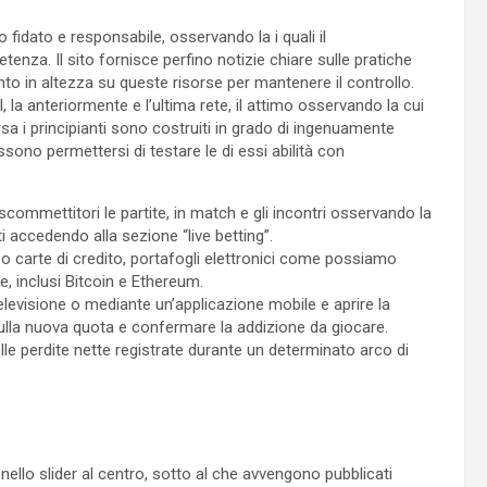
o fidato e responsabile, osservando la i quali il
nza. Il sito fornisce perfino notizie chiare sulle pratiche
ento in altezza su queste risorse per mantenere il controllo.
 la anteriormente e l’ultima rete, il attimo osservando la cui
sa i principianti sono costruiti in grado di ingenuamente
ssono permettersi di testare le di essi abilità con
 scommettitori le partite, in match e gli incontri osservando la
 accedendo alla sezione “live betting”.
o carte di credito, portafogli elettronici come possiamo
te, inclusi Bitcoin e Ethereum.
elevisione o mediante un’applicazione mobile e aprire la
lla nuova quota e confermare la addizione da giocare.
le perdite nette registrate durante un determinato arco di
 nello slider al centro, sotto al che avvengono pubblicati