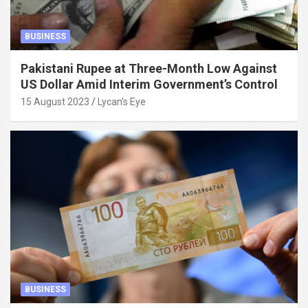
BUSINESS
Pakistani Rupee at Three-Month Low Against
US Dollar Amid Interim Government’s Control
15 August 2023
Lycan's Eye
BUSINESS