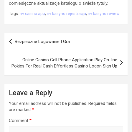
comiesięczne aktualizacje katalogu o świeże tytuły.
Tags:
nv casino app
,
nv kasyno rejestracja
,
nv kasyno review
Post
Bezpieczne Logowanie I Gra
navigation
Online Casino Cell Phone Application Play On-line
Pokies For Real Cash Effortless Casino Logon Sign Up
Leave a Reply
Your email address will not be published.
Required fields
are marked
*
Comment
*