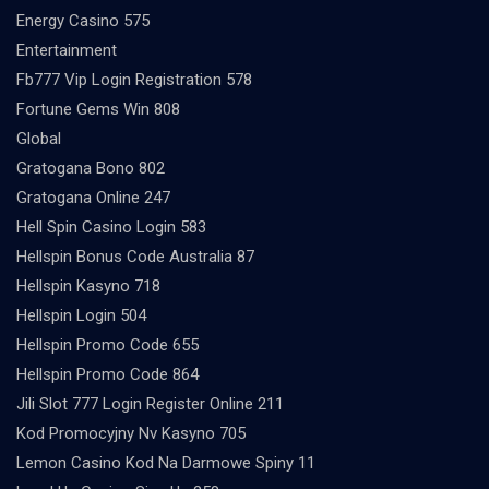
Energy Casino 575
Entertainment
Fb777 Vip Login Registration 578
Fortune Gems Win 808
Global
Gratogana Bono 802
Gratogana Online 247
Hell Spin Casino Login 583
Hellspin Bonus Code Australia 87
Hellspin Kasyno 718
Hellspin Login 504
Hellspin Promo Code 655
Hellspin Promo Code 864
Jili Slot 777 Login Register Online 211
Kod Promocyjny Nv Kasyno 705
Lemon Casino Kod Na Darmowe Spiny 11