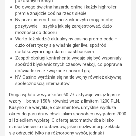
pozostałych kasyn.
Do owego świetna hazardu online i każdy highroller
premia znajdzie coś na rzecz siebie.
Nv przez internet casino zaskoczyło moją osobę
pozytywnie – szybka jak się zarejestrować, dużo
możności do doboru.
Warto też śledzić aktualny nv casino promo code –
dużo ofert tyczy się właśnie gier live, spośród
dodatkowymi nagrodami i cashbackiem.
Zespół obsługi kontrahenta wydaje się być wspaniały
spośród błyskawicznych czasów reakcji, co poprawia
doświadczenie związane spośród grą.
NV Casino wyróżnia się na tle wojny również aktywną
społecznością internautów.
Druga wpłata w wysokości 60 ZŁ aktywuje wciąż lepsze
wzory – bonus 150%, również wraz z limitem 1200 PLN.
Kasyno nie weryfikuje dokumentów, umyślnie wydłuża
okres do paru dni w chwili jakim sposobem wygrałem 7000
zł i zleciłem wypłatę. O ofertę automatów dba blisko
sześcdziesięciu dostawców, jakie możliwości przekłada
się odrzucić tylko na różnorodny wybór, jednak i