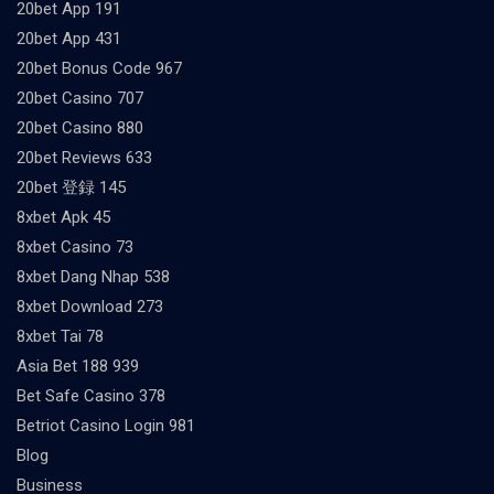
20bet App 191
20bet App 431
20bet Bonus Code 967
20bet Casino 707
20bet Casino 880
20bet Reviews 633
20bet 登録 145
8xbet Apk 45
8xbet Casino 73
8xbet Dang Nhap 538
8xbet Download 273
8xbet Tai 78
Asia Bet 188 939
Bet Safe Casino 378
Betriot Casino Login 981
Blog
Business