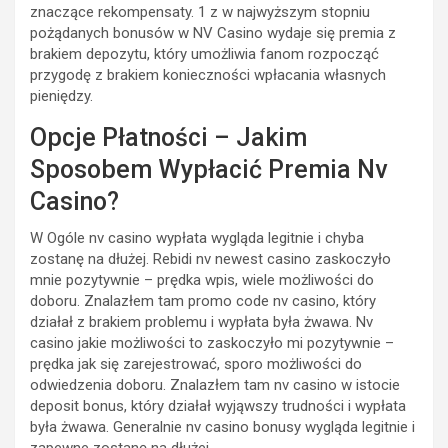
znaczące rekompensaty. 1 z w najwyższym stopniu
pożądanych bonusów w NV Casino wydaje się premia z
brakiem depozytu, który umożliwia fanom rozpocząć
przygodę z brakiem konieczności wpłacania własnych
pieniędzy.
Opcje Płatności – Jakim
Sposobem Wypłacić Premia Nv
Casino?
W Ogóle nv casino wypłata wygląda legitnie i chyba
zostanę na dłużej. Rebidi nv newest casino zaskoczyło
mnie pozytywnie – prędka wpis, wiele możliwości do
doboru. Znalazłem tam promo code nv casino, który
działał z brakiem problemu i wypłata była żwawa. Nv
casino jakie możliwości to zaskoczyło mi pozytywnie –
prędka jak się zarejestrować, sporo możliwości do
odwiedzenia doboru. Znalazłem tam nv casino w istocie
deposit bonus, który działał wyjąwszy trudności i wypłata
była żwawa. Generalnie nv casino bonusy wygląda legitnie i