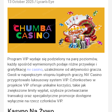
13 October 2025
Lycan's Eye
Program VIP wydaje się podzielony na parę poziomów,
każdy spośród wymienionych podaje różne przywileje i
gratyfikacyj
nv casino
, uzależnione od aktywności gracza.
Gwoli w największym stopniu lojalnych graczy, NV Casino
przygotowało luksusowy system VIP. Członkostwo w
projekcie VIP oferuje unikalne korzyści, takie jak
zwiększone limity wypłat, szybsze przetwarzanie
transakcji oraz specjalistyczne promocje dostępne
wyłącznie na rzecz członków VIP.
Kasyno Na Żywo