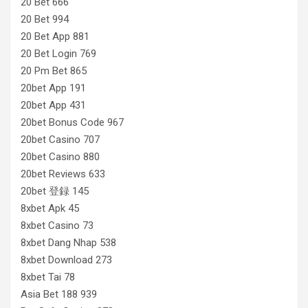
20 Bet 666
20 Bet 994
20 Bet App 881
20 Bet Login 769
20 Pm Bet 865
20bet App 191
20bet App 431
20bet Bonus Code 967
20bet Casino 707
20bet Casino 880
20bet Reviews 633
20bet 登録 145
8xbet Apk 45
8xbet Casino 73
8xbet Dang Nhap 538
8xbet Download 273
8xbet Tai 78
Asia Bet 188 939