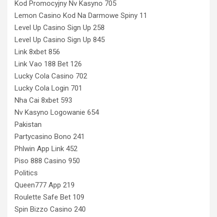
Kod Promocyjny Nv Kasyno 705
Lemon Casino Kod Na Darmowe Spiny 11
Level Up Casino Sign Up 258
Level Up Casino Sign Up 845
Link 8xbet 856
Link Vao 188 Bet 126
Lucky Cola Casino 702
Lucky Cola Login 701
Nha Cai 8xbet 593
Nv Kasyno Logowanie 654
Pakistan
Partycasino Bono 241
Phlwin App Link 452
Piso 888 Casino 950
Politics
Queen777 App 219
Roulette Safe Bet 109
Spin Bizzo Casino 240