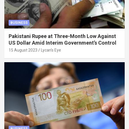
BUSINESS
Pakistani Rupee at Three-Month Low Against
US Dollar Amid Interim Government’s Control
15 August 2023
Lycan's Eye
BUSINESS