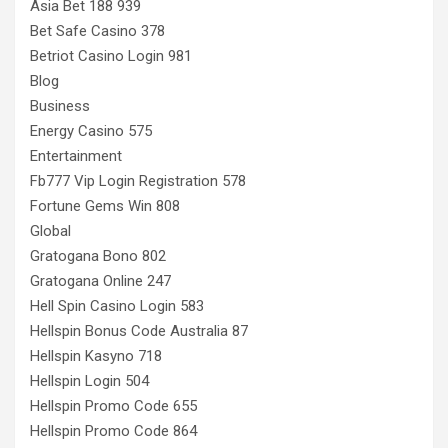
Asia Bet 188 939
Bet Safe Casino 378
Betriot Casino Login 981
Blog
Business
Energy Casino 575
Entertainment
Fb777 Vip Login Registration 578
Fortune Gems Win 808
Global
Gratogana Bono 802
Gratogana Online 247
Hell Spin Casino Login 583
Hellspin Bonus Code Australia 87
Hellspin Kasyno 718
Hellspin Login 504
Hellspin Promo Code 655
Hellspin Promo Code 864