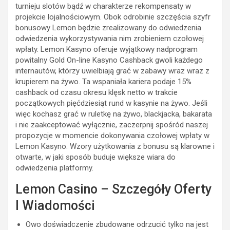
turnieju slotów bądź w charakterze rekompensaty w
projekcie lojalnościowym. Obok odrobinie szczęścia szyfr
bonusowy Lemon będzie zrealizowany do odwiedzenia
odwiedzenia wykorzystywania nim zrobieniem czołowej
wpłaty. Lemon Kasyno oferuje wyjątkowy nadprogram
powitalny Gold On-line Kasyno Cashback gwoli każdego
internautów, którzy uwielbiają grać w zabawy wraz wraz z
krupierem na żywo. Ta wspaniała kariera podaje 15%
cashback od czasu okresu klęsk netto w trakcie
początkowych pięćdziesiąt rund w kasynie na żywo. Jeśli
więc kochasz grać w ruletkę na żywo, blackjacka, bakarata
i nie zaakceptować wyłącznie, zaczerpnij spośród naszej
propozycje w momencie dokonywania czołowej wpłaty w
Lemon Kasyno. Wzory użytkowania z bonusu są klarowne i
otwarte, w jaki sposób buduje większe wiara do
odwiedzenia platformy.
Lemon Casino – Szczegóły Oferty
I Wiadomości
Owo doświadczenie zbudowane odrzucić tylko na jest