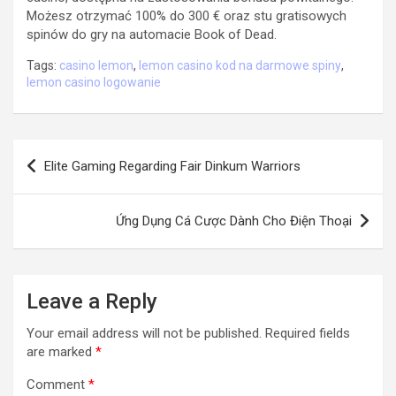
Możesz otrzymać 100% do 300 € oraz stu gratisowych
spinów do gry na automacie Book of Dead.
Tags:
casino lemon
,
lemon casino kod na darmowe spiny
,
lemon casino logowanie
Post
Elite Gaming Regarding Fair Dinkum Warriors
navigation
Ứng Dụng Cá Cược Dành Cho Điện Thoại
Leave a Reply
Your email address will not be published.
Required fields
are marked
*
Comment
*