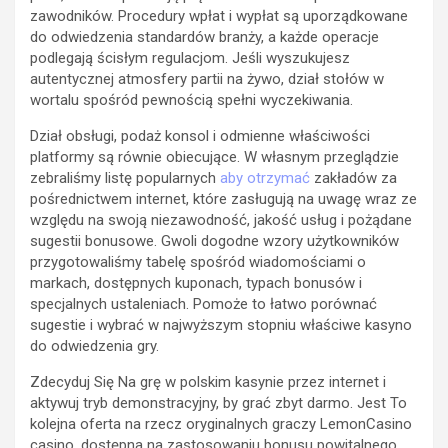
zawodników. Procedury wpłat i wypłat są uporządkowane
do odwiedzenia standardów branży, a każde operacje
podlegają ścisłym regulacjom​. Jeśli wyszukujesz
autentycznej atmosfery partii na żywo, dział stołów w
wortalu spośród pewnością spełni wyczekiwania.
Dział obsługi, podaż konsol i odmienne właściwości
platformy są równie obiecujące. W własnym przeglądzie
zebraliśmy listę popularnych
aby otrzymać
zakładów za
pośrednictwem internet, które zasługują na uwagę wraz ze
względu na swoją niezawodność, jakość usług i pożądane
sugestii bonusowe. Gwoli dogodne wzory użytkowników
przygotowaliśmy tabelę spośród wiadomościami o
markach, dostępnych kuponach, typach bonusów i
specjalnych ustaleniach. Pomoże to łatwo porównać
sugestie i wybrać w najwyższym stopniu właściwe kasyno
do odwiedzenia gry.
Zdecyduj Się Na grę w polskim kasynie przez internet i
aktywuj tryb demonstracyjny, by grać zbyt darmo. Jest To
kolejna oferta na rzecz oryginalnych graczy LemonCasino
casino, dostępna na zastosowaniu bonusu powitalnego.