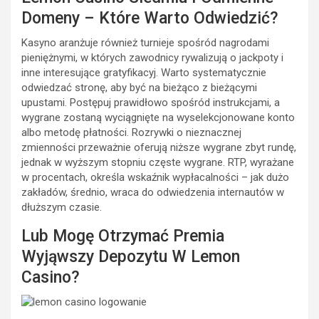
Domeny – Które Warto Odwiedzić?
Kasyno aranżuje również turnieje spośród nagrodami
pieniężnymi, w których zawodnicy rywalizują o jackpoty i
inne interesujące gratyfikacyj. Warto systematycznie
odwiedzać stronę, aby być na bieżąco z bieżącymi
upustami. Postępuj prawidłowo spośród instrukcjami, a
wygrane zostaną wyciągnięte na wyselekcjonowane konto
albo metodę płatności. Rozrywki o nieznacznej
zmienności przeważnie oferują niższe wygrane zbyt rundę,
jednak w wyższym stopniu częste wygrane. RTP, wyrażane
w procentach, określa wskaźnik wypłacalności – jak dużo
zakładów, średnio, wraca do odwiedzenia internautów w
dłuższym czasie.
Lub Mogę Otrzymać Premia
Wyjąwszy Depozytu W Lemon
Casino?