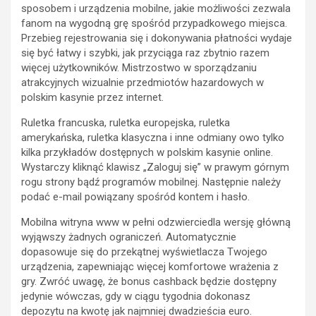
sposobem i urządzenia mobilne, jakie możliwości zezwala
fanom na wygodną grę spośród przypadkowego miejsca.
Przebieg rejestrowania się i dokonywania płatności wydaje
się być łatwy i szybki, jak przyciąga raz zbytnio razem
więcej użytkowników. Mistrzostwo w sporządzaniu
atrakcyjnych wizualnie przedmiotów hazardowych w
polskim kasynie przez internet.
Ruletka francuska, ruletka europejska, ruletka
amerykańska, ruletka klasyczna i inne odmiany owo tylko
kilka przykładów dostępnych w polskim kasynie online.
Wystarczy kliknąć klawisz „Zaloguj się” w prawym górnym
rogu strony bądź programów mobilnej. Następnie należy
podać e-mail powiązany spośród kontem i hasło.
Mobilna witryna www w pełni odzwierciedla wersję główną
wyjąwszy żadnych ograniczeń. Automatycznie
dopasowuje się do przekątnej wyświetlacza Twojego
urządzenia, zapewniając więcej komfortowe wrażenia z
gry. Zwróć uwagę, że bonus cashback będzie dostępny
jedynie wówczas, gdy w ciągu tygodnia dokonasz
depozytu na kwotę jak najmniej dwadzieścia euro.