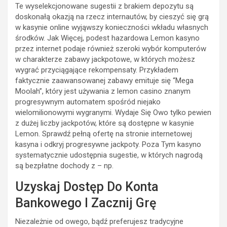
Te wyselekcjonowane sugestii z brakiem depozytu są
doskonałą okazją na rzecz internautów, by cieszyć się grą
w kasynie online wyjąwszy konieczności wkładu własnych
środków. Jak Więcej, podest hazardowa Lemon kasyno
przez internet podaje również szeroki wybór komputerów
w charakterze zabawy jackpotowe, w których możesz
wygrać przyciągające rekompensaty. Przykładem
faktycznie zaawansowanej zabawy emituje się “Mega
Moolah”, który jest używania z lemon casino znanym
progresywnym automatem spośród niejako
wielomilionowymi wygranymi. Wydaje Się Owo tylko pewien
z dużej liczby jackpotów, które są dostępne w kasynie
Lemon. Sprawdź pełną ofertę na stronie internetowej
kasyna i odkryj progresywne jackpoty. Poza Tym kasyno
systematycznie udostępnia sugestie, w których nagrodą
są bezpłatne dochody z – np.
Uzyskaj Dostęp Do Konta
Bankowego I Zacznij Grę
Niezależnie od owego, bądź preferujesz tradycyjne