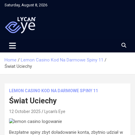
Skip
Saturday, August 8, 2026
to
content
Home
Lemon Casino Kod Na Darmowe Spiny 11
Świat Uciechy
LEMON CASINO KOD NA DARMOWE SPINY 11
Świat Uciechy
12 October 2025
Lycan's Eye
Bezpłatne spiny zbyt doładowanie konta, zbytnio udział w