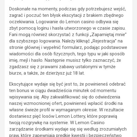
Doskonałe na momenty, podczas gdy potrzebujesz wejść,
zagrać i poczuć ten błysk ekscytacji z brakiem zbędnego
oczekiwania. Logowanie do Lemon casino odbywa się
zbyt pomocą loginu i hasła utworzonego w czasie zapisu.
Fani mogą również skorzystać z funkcji „Zapamiętaj mnie”
dla szybszego logowania. Należy kliknąć „Rejestracja” na
stronie głównej i wypełnić formularz, podając podstawowe
wiadomości dla osób fizycznych, tego typu w jaki sposób
imię, mejl i hasło. Następnie musisz tylko zaznaczyć, że
zgadzasz się z prawami zabawy ustalonymi w tymże
biurze, a także, że dzierżysz już 18 lat.
Ekscytujące wydaje się być jest to, że powinieneś odebrać
ten bonus w ciągu dwadzieścia minutek od momentu
wpisywania się. Aby zakwalifikować się do odwiedzenia
naszej wzmocnionej ofert, powinieneś wpłacić środki na
własne świeże profil w wymaganym okresie. W rezultacie
dostaniesz pięć losów Lemon Lottery, które poprawią
twoją rozgrywkę na systemie. W Lemon Casino
zarządzanie środkami wydaje się się według zrozumiałych
praw, które zapewniają prędkie kwestii i bezpieczeństwo