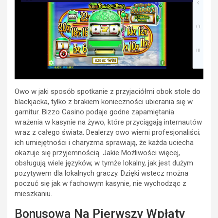
Owo w jaki sposób spotkanie z przyjaciółmi obok stole do
blackjacka, tylko z brakiem konieczności ubierania się w
garnitur. Bizzo Casino podaje godne zapamiętania
wrażenia w kasynie na żywo, które przyciągają internautów
wraz z całego świata. Dealerzy owo wierni profesjonaliści;
ich umiejętności i charyzma sprawiają, że każda uciecha
okazuje się przyjemnością. Jakie Możliwości więcej,
obsługują wiele języków, w tymże lokalny, jak jest dużym
pozytywem dla lokalnych graczy. Dzięki wstecz można
poczuć się jak w fachowym kasynie, nie wychodząc z
mieszkaniu.
Bonusowa Na Pierwszy Wpłaty