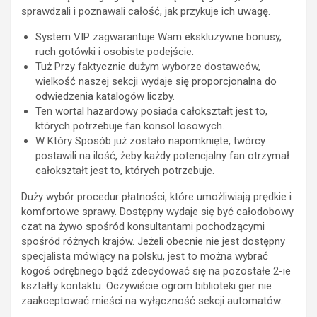
sprawdzali i poznawali całość, jak przykuje ich uwagę.
System VIP zagwarantuje Wam ekskluzywne bonusy,
ruch gotówki i osobiste podejście.
Tuż Przy faktycznie dużym wyborze dostawców,
wielkość naszej sekcji wydaje się proporcjonalna do
odwiedzenia katalogów liczby.
Ten wortal hazardowy posiada całokształt jest to,
których potrzebuje fan konsol losowych.
W Który Sposób już zostało napomknięte, twórcy
postawili na ilość, żeby każdy potencjalny fan otrzymał
całokształt jest to, których potrzebuje.
Duży wybór procedur płatności, które umożliwiają prędkie i
komfortowe sprawy. Dostępny wydaje się być całodobowy
czat na żywo spośród konsultantami pochodzącymi
spośród różnych krajów. Jeżeli obecnie nie jest dostępny
specjalista mówiący na polsku, jest to można wybrać
kogoś odrębnego bądź zdecydować się na pozostałe 2-ie
kształty kontaktu. Oczywiście ogrom biblioteki gier nie
zaakceptować mieści na wyłączność sekcji automatów.