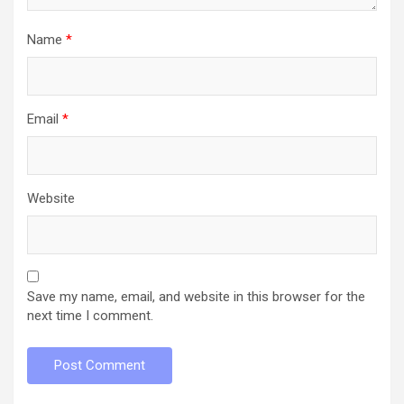
Name
*
Email
*
Website
Save my name, email, and website in this browser for the
next time I comment.