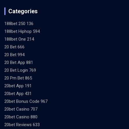
Categories
188bet 250 136
188bet Hiphop 594
188bet One 214
20 Bet 666
20 Bet 994
20 Bet App 881
20 Bet Login 769
20 Pm Bet 865
20bet App 191
20bet App 431
20bet Bonus Code 967
20bet Casino 707
20bet Casino 880
20bet Reviews 633