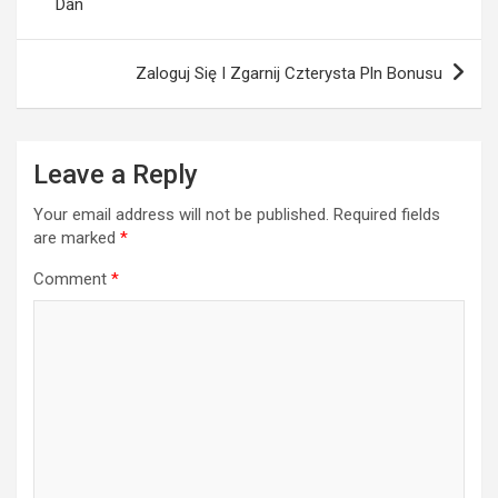
Dẫn
Zaloguj Się I Zgarnij Czterysta Pln Bonusu
Leave a Reply
Your email address will not be published.
Required fields
are marked
*
Comment
*