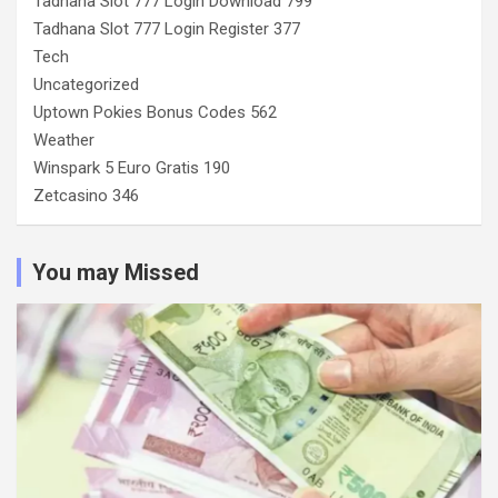
Tadhana Slot 777 Login Download 799
Tadhana Slot 777 Login Register 377
Tech
Uncategorized
Uptown Pokies Bonus Codes 562
Weather
Winspark 5 Euro Gratis 190
Zetcasino 346
You may Missed