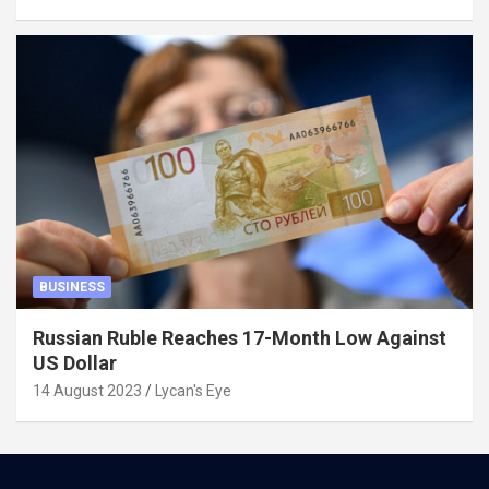
BUSINESS
Russian Ruble Reaches 17-Month Low Against
US Dollar
14 August 2023
Lycan's Eye