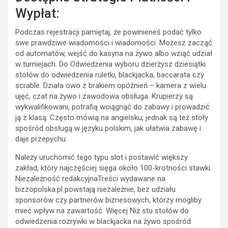
Wypłat:
Podczas rejestracji pamiętaj, że powinieneś podać tylko
swe prawdziwe wiadomości i wiadomości. Możesz zacząć
od automatów, wejść do kasyna na żywo albo wziąć udział
w turniejach. Do Odwiedzenia wyboru dzierżysz dziesiątki
stołów do odwiedzenia ruletki, blackjacka, baccarata czy
scrable. Działa owo z brakiem opóźnień – kamera z wielu
ujęć, czat na żywo i zawodowa obsługa. Krupierzy są
wykwalifikowani, potrafią wciągnąć do zabawy i prowadzić
ją z klasą. Często mówią na angielsku, jednak są też stoły
spośród obsługą w języku polskim, jak ułatwia zabawę i
daje przepychu.
Należy uruchomić tego typu slot i postawić większy
zakład, który najczęściej sięga około 100-krotności stawki.
Niezależność redakcyjnaTreści wydawane na
bizzopolska.pl powstają niezależnie, bez udziału
sponsorów czy partnerów biznesowych, którzy mogliby
mieć wpływ na zawartość. Więcej Niż stu stołów do
odwiedzenia rozrywki w blackjacka na żywo spośród