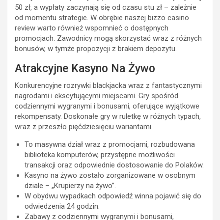
50 zł, a wypłaty zaczynają się od czasu stu zł – zależnie
od momentu strategie. W obrębie naszej bizzo casino
review warto również wspomnieć o dostępnych
promocjach. Zawodnicy mogą skorzystać wraz z różnych
bonusów, w tymże propozycji z brakiem depozytu.
Atrakcyjne Kasyno Na Żywo
Konkurencyjne rozrywki blackjacka wraz z fantastycznymi
nagrodami i ekscytującymi miejscami. Gry spośród
codziennymi wygranymi i bonusami, oferujące wyjątkowe
rekompensaty. Doskonałe gry w ruletkę w różnych typach,
wraz z przeszło pięćdziesięciu wariantami.
To masywna dział wraz z promocjami, rozbudowana
biblioteka komputerów, przystępne możliwości
transakcji oraz odpowiednie dostosowanie do Polaków.
Kasyno na żywo zostało zorganizowane w osobnym
dziale – „Krupierzy na żywo”.
W obydwu wypadkach odpowiedź winna pojawić się do
odwiedzenia 24 godzin.
Zabawy z codziennymi wygranymi i bonusami,