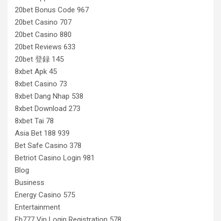
20bet Bonus Code 967
20bet Casino 707
20bet Casino 880
20bet Reviews 633
20bet 登録 145
8xbet Apk 45
8xbet Casino 73
8xbet Dang Nhap 538
8xbet Download 273
8xbet Tai 78
Asia Bet 188 939
Bet Safe Casino 378
Betriot Casino Login 981
Blog
Business
Energy Casino 575
Entertainment
Fb777 Vip Login Registration 578