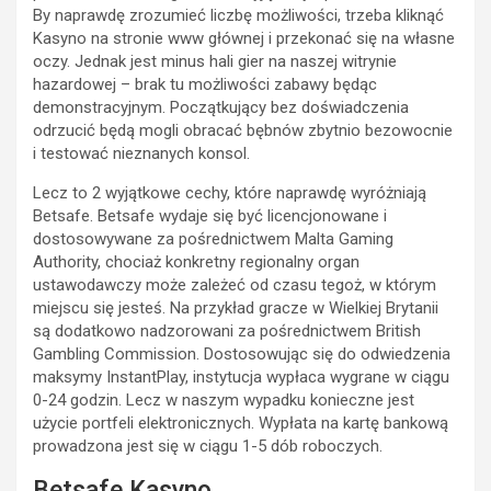
By naprawdę zrozumieć liczbę możliwości, trzeba kliknąć
Kasyno na stronie www głównej i przekonać się na własne
oczy. Jednak jest minus hali gier na naszej witrynie
hazardowej – brak tu możliwości zabawy będąc
demonstracyjnym. Początkujący bez doświadczenia
odrzucić będą mogli obracać bębnów zbytnio bezowocnie
i testować nieznanych konsol.
Lecz to 2 wyjątkowe cechy, które naprawdę wyróżniają
Betsafe. Betsafe wydaje się być licencjonowane i
dostosowywane za pośrednictwem Malta Gaming
Authority, chociaż konkretny regionalny organ
ustawodawczy może zależeć od czasu tegoż, w którym
miejscu się jesteś. Na przykład gracze w Wielkiej Brytanii
są dodatkowo nadzorowani za pośrednictwem British
Gambling Commission. Dostosowując się do odwiedzenia
maksymy InstantPlay, instytucja wypłaca wygrane w ciągu
0-24 godzin. Lecz w naszym wypadku konieczne jest
użycie portfeli elektronicznych. Wypłata na kartę bankową
prowadzona jest się w ciągu 1-5 dób roboczych.
Betsafe Kasyno