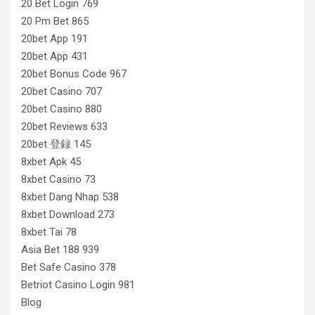
20 Bet Login 769
20 Pm Bet 865
20bet App 191
20bet App 431
20bet Bonus Code 967
20bet Casino 707
20bet Casino 880
20bet Reviews 633
20bet 登録 145
8xbet Apk 45
8xbet Casino 73
8xbet Dang Nhap 538
8xbet Download 273
8xbet Tai 78
Asia Bet 188 939
Bet Safe Casino 378
Betriot Casino Login 981
Blog