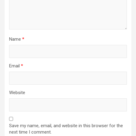
Name
*
Email
*
Website
Save my name, email, and website in this browser for the
next time I comment.