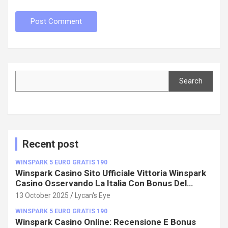
Search
Search
Recent post
WINSPARK 5 EURO GRATIS 190
Winspark Casino Sito Ufficiale Vittoria Winspark
Casino Osservando La Italia Con Bonus Del
100%!
13 October 2025
Lycan's Eye
WINSPARK 5 EURO GRATIS 190
Winspark Casino Online: Recensione E Bonus