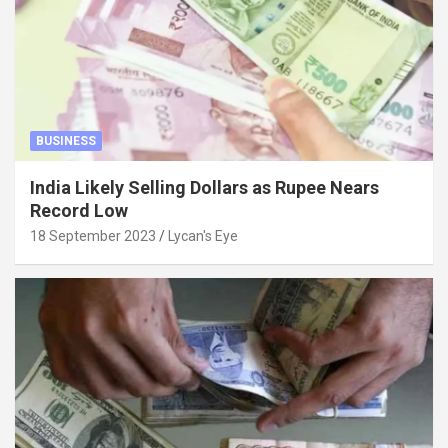
BUSINESS
India Likely Selling Dollars as Rupee Nears
Record Low
18 September 2023
Lycan's Eye