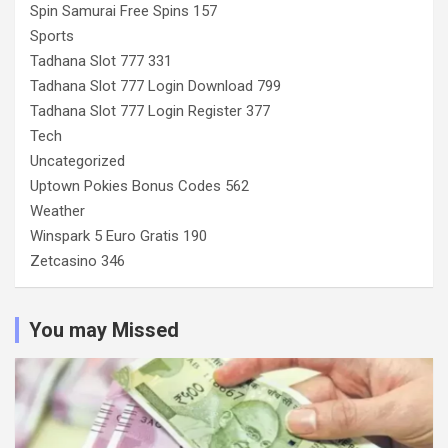
Spin Samurai Free Spins 157
Sports
Tadhana Slot 777 331
Tadhana Slot 777 Login Download 799
Tadhana Slot 777 Login Register 377
Tech
Uncategorized
Uptown Pokies Bonus Codes 562
Weather
Winspark 5 Euro Gratis 190
Zetcasino 346
You may Missed