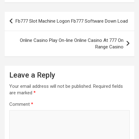
Post
Fb777 Slot Machine Logon Fb777 Software Down Load
navigation
Online Casino Play On-line Online Casino At 777 On
Range Casino
Leave a Reply
Your email address will not be published.
Required fields
are marked
*
Comment
*